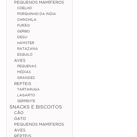
PEQUENOS MAMÍFEROS
COELHO
Médias
PORQUINHO DA ÍNDIA
CHINCHILA
Grandes
FURÃO
GERBO
Répteis
DEGU
HAMSTER
Tartaruga
RATAZANA
ESQUILO
Lagarto
AVES
PEQUENAS
Serpente
MÉDIAS
GRANDES
REPTEIS
ACESSÓRIOS
TARTARUGA
LAGARTO
Cão
SERPENTE
SNACKS E BISCOITOS
Júnior
CÃO
GATO
Adulto
PEQUENOS MAMÍFEROS
AVES
Sénior
RÉPTEIS