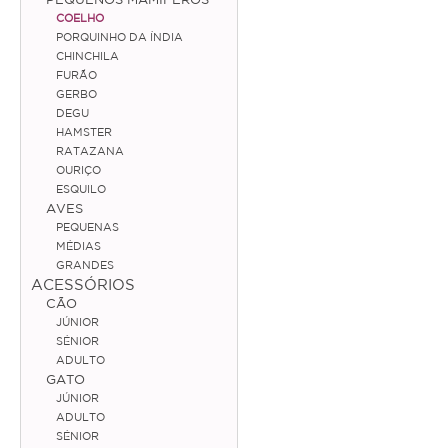
COELHO
Coelho
PORQUINHO DA ÍNDIA
CHINCHILA
Porquinho da Índia
FURÃO
GERBO
Chinchila
DEGU
HAMSTER
Furão
RATAZANA
OURIÇO
Gerbo
ESQUILO
AVES
Degu
PEQUENAS
Hamster
MÉDIAS
GRANDES
Ratazana
ACESSÓRIOS
CÃO
Ouriço
JÚNIOR
SÉNIOR
Esquilo
ADULTO
GATO
JÚNIOR
Aves
ADULTO
SÉNIOR
Pequenas