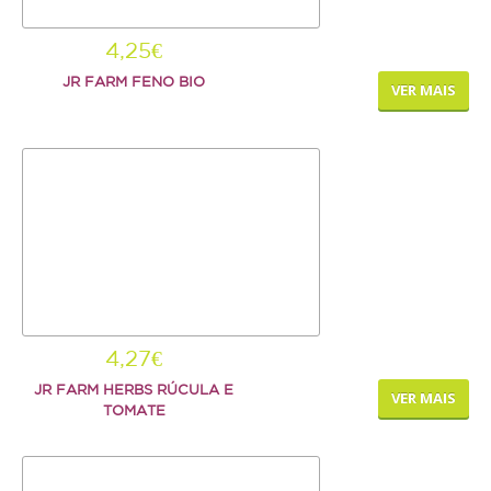
Repteis
4,25€
PROMOÇÕES
JR FARM FENO BIO
VER MAIS
INFORMAÇÕES
COMO COMPRAR
FORMAS DE PAGAMENTO
TRANSPORTE
DEVOLUÇÕES
4,27€
XPET
JR FARM HERBS RÚCULA E
VER MAIS
TOMATE
QUEM SOMOS
CONTACTOS