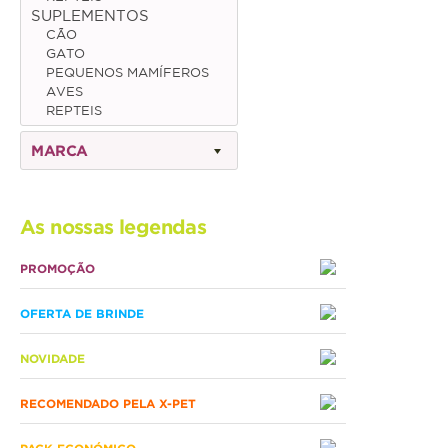
SUPLEMENTOS
CÃO
Gato
GATO
PEQUENOS MAMÍFEROS
Júnior
AVES
REPTEIS
Adulto
MARCA
Sénior
Pequenos mamíferos
As nossas legendas
Coelho
PROMOÇÃO
Porquinho da Índia
OFERTA DE BRINDE
Chinchila
Furão
NOVIDADE
Gerbo
RECOMENDADO PELA X-PET
Degu