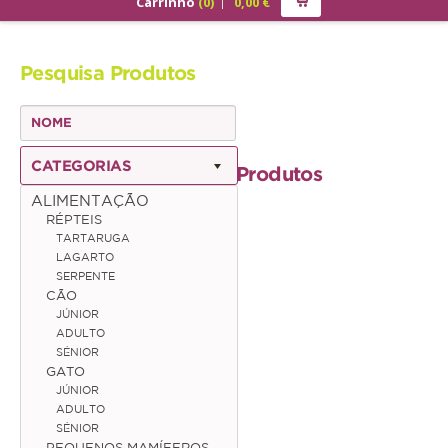
Carrinho
(
0
)
0,00
€
PRODUTOS
Pesquisa Produtos
ALIMENTAÇÃO
Cão
Júnior
CATEGORIAS
Produtos
Adulto
ALIMENTAÇÃO
RÉPTEIS
Sénior
TARTARUGA
LAGARTO
Gato
SERPENTE
CÃO
Júnior
JÚNIOR
ADULTO
Adulto
SÉNIOR
GATO
Sénior
JÚNIOR
ADULTO
SÉNIOR
Pequenos Mamíferos
PEQUENOS MAMÍFEROS