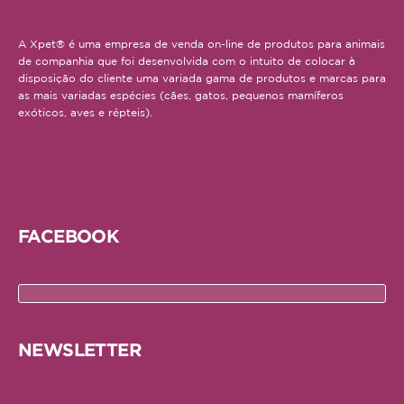
A Xpet® é uma empresa de venda on-line de produtos para animais
de companhia que foi desenvolvida com o intuito de colocar à
disposição do cliente uma variada gama de produtos e marcas para
as mais variadas espécies (cães, gatos, pequenos mamíferos
exóticos, aves e répteis).
FACEBOOK
NEWSLETTER