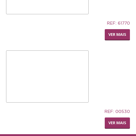
12,74€
REF: 61770
LIVING WORLD - RODA
VER MAIS
DISPENSADORA DE FENO
32,94€
REF: 00530
TRONCO DE CUERO
VER MAIS