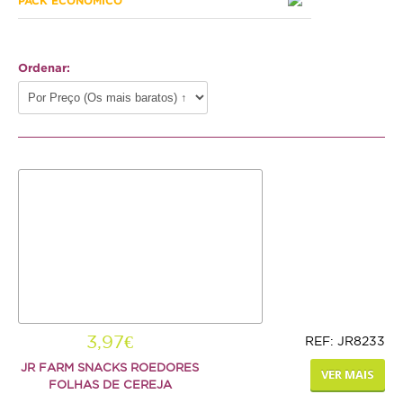
PACK ECONÓMICO
Hamster
Ratazana
Ordenar:
Ouriço
Esquilo
Aves
Pequenas
Médias
Grandes
Repteis
Tartaruga
3,97€
REF: JR8233
JR FARM SNACKS ROEDORES
Lagarto
VER MAIS
FOLHAS DE CEREJA