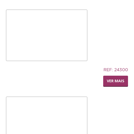
7,02€
REF: 24300
SILLY SAUCER SMALL
VER MAIS