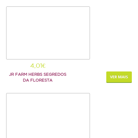
Serpente
SNACKS E BISCOITOS
Cão
Gato
Pequenos mamíferos
Aves
4,01€
Répteis
JR FARM HERBS SEGREDOS
VER MAIS
DA FLORESTA
SUPLEMENTOS
Cão
Gato
Pequenos mamíferos
Aves