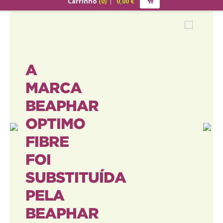
Carrinho
(
0
)
0,00
€
PRODUTOS
ALIMENTAÇÃO
Cão
​A
Júnior
MARCA
Adulto
BEAPHAR
Sénior
OPTIMO
FIBRE
Gato
FOI
Júnior
SUBSTITUÍDA
Adulto
PELA
Sénior
BEAPHAR
Pequenos Mamíferos