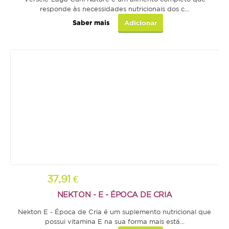
Ox
responde às necessidades nutricionais dos c...
Gato
Saber mais
Adicionar
Júnior
Adulto
Sénior
Pequenos mamíferos
Coelho
Porquinho da Índia
Chinchila
37,91 €
Furão
NEKTON - E - ÉPOCA DE CRIA
Gerbo
Nekton E - Época de Cria é um suplemento nutricional que
Degu
possui vitamina E na sua forma mais está...