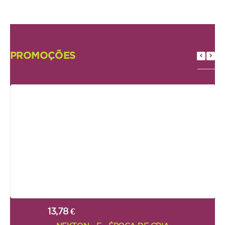
Serpente
SNACKS E BISCOITOS
Cão
PROMOÇÕES
Gato
Pequenos mamíferos
Aves
Répteis
SUPLEMENTOS
Cão
Gato
Pequenos mamíferos
13,78 €
Aves