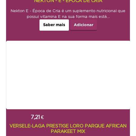
NEKTON - E - ÉPOCA DE CRIA
Repteis
Nekton E - Época de Cria é um suplemento nutricional que
Ox
possui vitamina E na sua forma mais está...
PROMOÇÕES
Saber mais
Adicionar
INFORMAÇÕES
COMO COMPRAR
FORMAS DE PAGAMENTO
TRANSPORTE
DEVOLUÇÕES
XPET
7,21 €
QUEM SOMOS
VERSELE-LAGA PRESTIGE LORO PARQUE AFRICAN
PARAKEET MIX
CONTACTOS