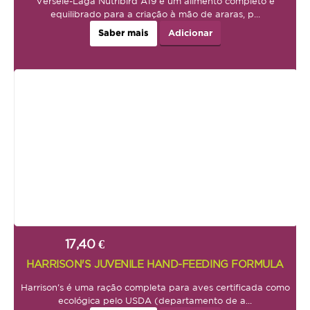
Versele-Laga Nutribird A19 é um alimento completo e
equilibrado para a criação à mão de araras, p...
Saber mais
Adicionar
17,40 €
Ps
HARRISON'S JUVENILE HAND-FEEDING FORMULA
Harrison's é uma ração completa para aves certificada como
ecológica pelo USDA (departamento de a...