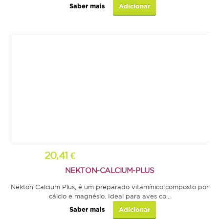
Saber mais
Adicionar
Hamster
Ratazana
Ouriço
Esquilo
Aves
Pequenas
Médias
Grandes
20,41 €
Repteis
NEKTON-CALCIUM-PLUS
Tartaruga
Nekton Calcium Plus, é um preparado vitamínico composto por
V
cálcio e magnésio. Ideal para aves co...
Lagarto
Saber mais
Adicionar