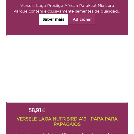
Dô
Versele-Laga Prestige African Parakeet Mix Loro
AJUDA
Parque contém exclusivamente sementes de qualidad...
Saber mais
Adicionar
ENTREGAS E ENCOMENDAS
FORMAS DE PAGAMENTO
POLÍTICA DE PRIVACIDADE
58,91 €
VERSELE-LAGA NUTRIBIRD A19 - PAPA PARA
PAPAGAIOS