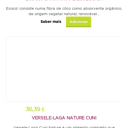
Ecoco! consiste numa fibra de côco como absorvente orgânico,
Médias
V
de origem vegetal natural, renovável...
Grandes
Saber mais
Adicionar
Répteis
Tartaruga
Lagarto
Serpente
ACESSÓRIOS
Cão
Júnior
36,39 €
Adulto
VERSELE-LAGA NATURE CUNI
Sénior
Versele-Laga Cuni Nature é um alimento completo que