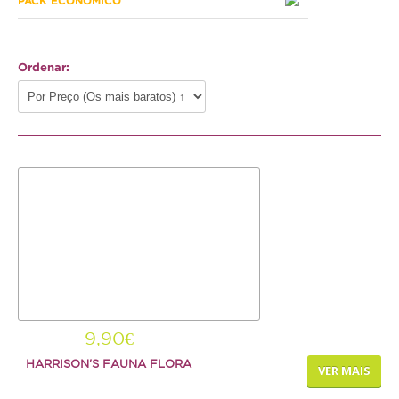
PACK ECONÓMICO
Hamster
Ratazana
Ordenar:
Ouriço
Esquilo
Aves
Pequenas
Médias
Grandes
Repteis
Tartaruga
9,90€
HARRISON'S FAUNA FLORA
Lagarto
VER MAIS