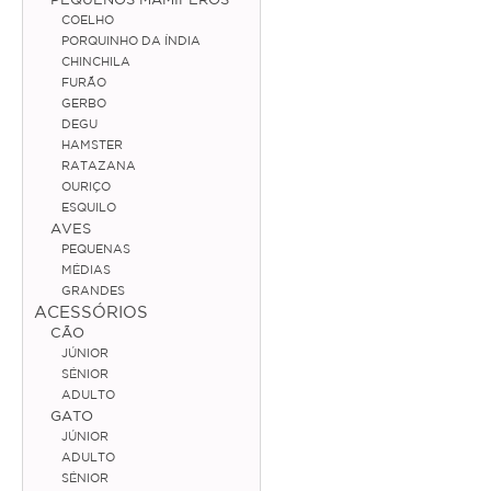
COELHO
Coelho
PORQUINHO DA ÍNDIA
CHINCHILA
Porquinho da Índia
FURÃO
GERBO
Chinchila
DEGU
HAMSTER
Furão
RATAZANA
OURIÇO
Gerbo
ESQUILO
AVES
Degu
PEQUENAS
Hamster
MÉDIAS
GRANDES
Ratazana
ACESSÓRIOS
CÃO
Ouriço
JÚNIOR
SÉNIOR
Esquilo
ADULTO
GATO
JÚNIOR
Aves
ADULTO
SÉNIOR
Pequenas