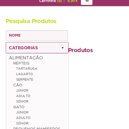
Carrinho
(
0
)
0,00
€
PRODUTOS
Pesquisa Produtos
ALIMENTAÇÃO
Cão
Júnior
CATEGORIAS
Produtos
Adulto
ALIMENTAÇÃO
RÉPTEIS
Sénior
TARTARUGA
LAGARTO
Gato
SERPENTE
CÃO
Júnior
JÚNIOR
ADULTO
Adulto
SÉNIOR
GATO
Sénior
JÚNIOR
ADULTO
SÉNIOR
Pequenos Mamíferos
PEQUENOS MAMÍFEROS