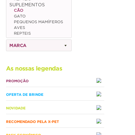
SUPLEMENTOS
CÃO
Gato
GATO
PEQUENOS MAMÍFEROS
Júnior
AVES
REPTEIS
Adulto
MARCA
Sénior
Pequenos mamíferos
As nossas legendas
Coelho
PROMOÇÃO
Porquinho da Índia
OFERTA DE BRINDE
Chinchila
Furão
NOVIDADE
Gerbo
RECOMENDADO PELA X-PET
Degu