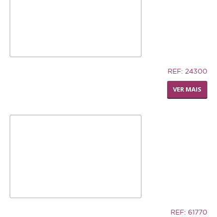
AJUDA
ENTREGAS E ENCOMENDAS
FORMAS DE PAGAMENTO
7,02€
REF: 24300
POLÍTICA DE PRIVACIDADE
SILLY SAUCER SMALL
VER MAIS
12,74€
REF: 61770