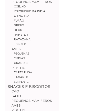
PEQUENOS MAMÍFEROS
COELHO
Médias
PORQUINHO DA ÍNDIA
CHINCHILA
Grandes
FURÃO
GERBO
Répteis
DEGU
HAMSTER
Tartaruga
RATAZANA
ESQUILO
Lagarto
AVES
PEQUENAS
Serpente
MÉDIAS
GRANDES
REPTEIS
ACESSÓRIOS
TARTARUGA
LAGARTO
Cão
SERPENTE
SNACKS E BISCOITOS
Júnior
CÃO
GATO
Adulto
PEQUENOS MAMÍFEROS
AVES
Sénior
RÉPTEIS