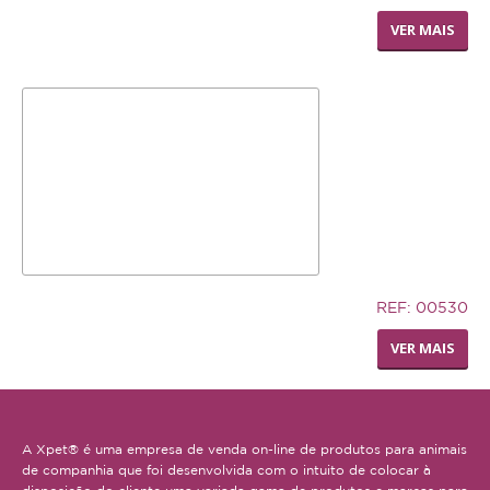
LIVING WORLD - RODA
VER MAIS
DISPENSADORA DE FENO
32,94€
REF: 00530
TRONCO DE CUERO
VER MAIS
A Xpet® é uma empresa de venda on-line de produtos para animais
de companhia que foi desenvolvida com o intuito de colocar à