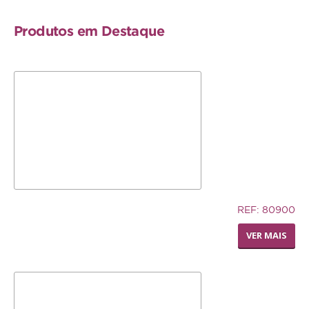
Repteis
Produtos em Destaque
PROMOÇÕES
INFORMAÇÕES
COMO COMPRAR
FORMAS DE PAGAMENTO
TRANSPORTE
5,83€
DEVOLUÇÕES
REF: 80900
LIVING WORLD - POLEIRO
VER MAIS
XPET
PEDI-PERCH
QUEM SOMOS
CONTACTOS