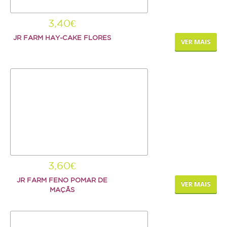
Repteis
3,40€
PROMOÇÕES
JR FARM HAY-CAKE FLORES
VER MAIS
INFORMAÇÕES
COMO COMPRAR
FORMAS DE PAGAMENTO
TRANSPORTE
DEVOLUÇÕES
3,60€
XPET
JR FARM FENO POMAR DE
VER MAIS
MAÇÃS
QUEM SOMOS
CONTACTOS