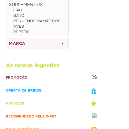
SUPLEMENTOS
CÃO
Gato
GATO
PEQUENOS MAMÍFEROS
Júnior
AVES
REPTEIS
Adulto
MARCA
Sénior
Pequenos mamíferos
As nossas legendas
Coelho
PROMOÇÃO
Porquinho da Índia
OFERTA DE BRINDE
Chinchila
Furão
NOVIDADE
Gerbo
RECOMENDADO PELA X-PET
Degu