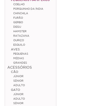
COELHO
Coelho
PORQUINHO DA ÍNDIA
CHINCHILA
Porquinho da Índia
FURÃO
GERBO
Chinchila
DEGU
HAMSTER
Furão
RATAZANA
OURIÇO
Gerbo
ESQUILO
AVES
Degu
PEQUENAS
Hamster
MÉDIAS
GRANDES
Ratazana
ACESSÓRIOS
CÃO
Ouriço
JÚNIOR
SÉNIOR
Esquilo
ADULTO
GATO
JÚNIOR
Aves
ADULTO
SÉNIOR
Pequenas