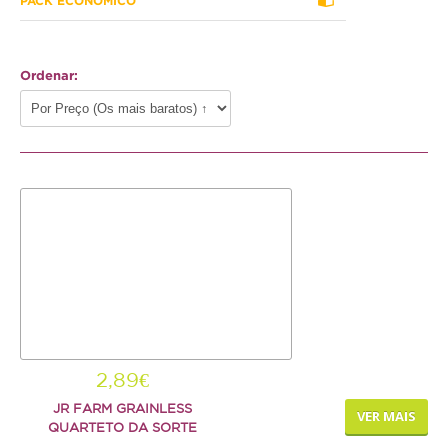
PACK ECONÓMICO
Hamster
Ratazana
Ordenar:
Ouriço
Esquilo
Aves
Pequenas
Médias
Grandes
Repteis
Tartaruga
2,89€
JR FARM GRAINLESS
Lagarto
VER MAIS
QUARTETO DA SORTE