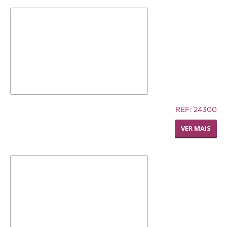
7,02€
REF: 24300
SILLY SAUCER SMALL
VER MAIS