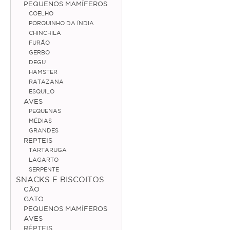
PEQUENOS MAMÍFEROS
COELHO
Médias
PORQUINHO DA ÍNDIA
CHINCHILA
Grandes
FURÃO
GERBO
Répteis
DEGU
HAMSTER
Tartaruga
RATAZANA
ESQUILO
Lagarto
AVES
PEQUENAS
Serpente
MÉDIAS
GRANDES
REPTEIS
ACESSÓRIOS
TARTARUGA
LAGARTO
Cão
SERPENTE
SNACKS E BISCOITOS
Júnior
CÃO
GATO
Adulto
PEQUENOS MAMÍFEROS
AVES
Sénior
RÉPTEIS