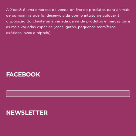
A Xpet® é uma empresa de venda on-line de produtos para animais
de companhia que foi desenvolvida com o intuito de colocar à
disposição do cliente uma variada gama de produtos e marcas para
as mais variadas espécies (cães, gatos, pequenos mamíferos
exóticos, aves e répteis).
FACEBOOK
NEWSLETTER