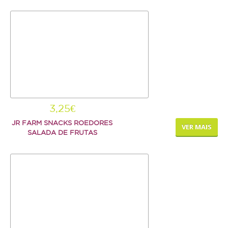
Serpente
SNACKS E BISCOITOS
Cão
Gato
Pequenos mamíferos
Aves
3,25€
Répteis
JR FARM SNACKS ROEDORES
VER MAIS
SALADA DE FRUTAS
SUPLEMENTOS
Cão
Gato
Pequenos mamíferos
Aves