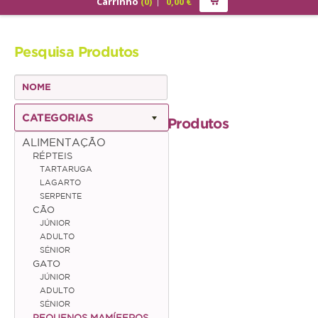
Carrinho
(
0
)
0,00
€
PRODUTOS
Pesquisa Produtos
ALIMENTAÇÃO
Cão
Júnior
CATEGORIAS
Produtos
Adulto
ALIMENTAÇÃO
RÉPTEIS
Sénior
TARTARUGA
LAGARTO
Gato
SERPENTE
CÃO
Júnior
JÚNIOR
ADULTO
Adulto
SÉNIOR
GATO
Sénior
JÚNIOR
ADULTO
SÉNIOR
Pequenos Mamíferos
PEQUENOS MAMÍFEROS