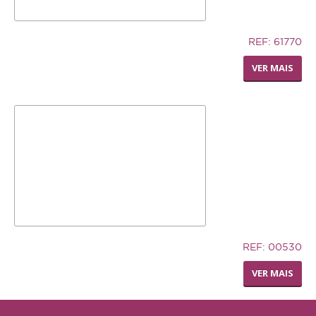
12,74€
REF: 61770
LIVING WORLD - RODA
VER MAIS
DISPENSADORA DE FENO
32,94€
REF: 00530
TRONCO DE CUERO
VER MAIS