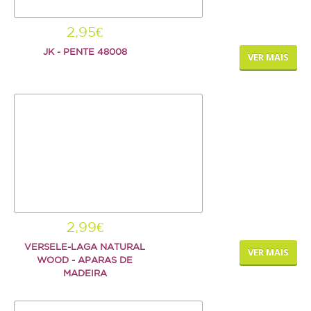
Repteis
2,95€
PROMOÇÕES
JK - PENTE 48008
VER MAIS
INFORMAÇÕES
COMO COMPRAR
FORMAS DE PAGAMENTO
TRANSPORTE
DEVOLUÇÕES
2,99€
XPET
VERSELE-LAGA NATURAL
VER MAIS
WOOD - APARAS DE
QUEM SOMOS
MADEIRA
CONTACTOS