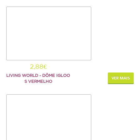
Serpente
SNACKS E BISCOITOS
Cão
Gato
Pequenos mamíferos
Aves
2,88€
Répteis
LIVING WORLD - DÔME IGLOO
VER MAIS
S VERMELHO
SUPLEMENTOS
Cão
Gato
Pequenos mamíferos
Aves