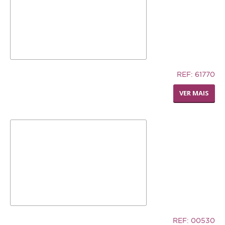
12,74€
REF: 61770
LIVING WORLD - RODA
VER MAIS
DISPENSADORA DE FENO
32,94€
REF: 00530