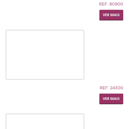
5,83€
REF: 80900
LIVING WORLD - POLEIRO
VER MAIS
PEDI-PERCH
7,02€
REF: 24300
SILLY SAUCER SMALL
VER MAIS