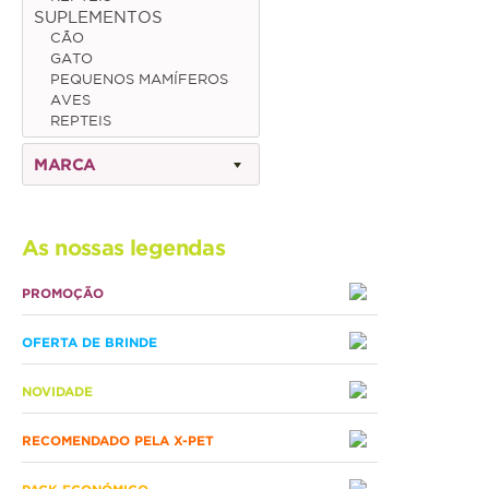
SUPLEMENTOS
CÃO
Gato
GATO
PEQUENOS MAMÍFEROS
Júnior
AVES
REPTEIS
Adulto
MARCA
Sénior
Pequenos mamíferos
As nossas legendas
Coelho
PROMOÇÃO
Porquinho da Índia
OFERTA DE BRINDE
Chinchila
Furão
NOVIDADE
Gerbo
RECOMENDADO PELA X-PET
Degu