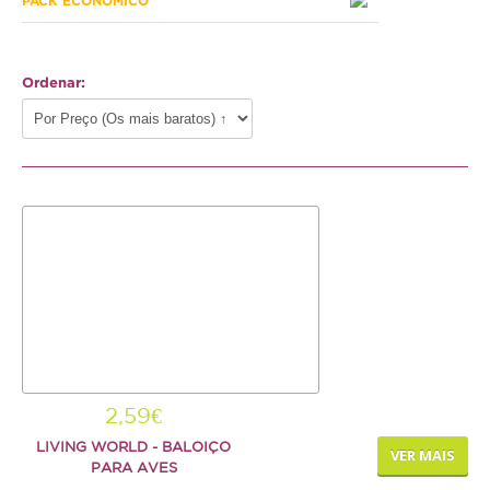
PACK ECONÓMICO
Hamster
Ratazana
Ordenar:
Ouriço
Esquilo
Aves
Pequenas
Médias
Grandes
Repteis
Tartaruga
2,59€
LIVING WORLD - BALOIÇO
Lagarto
VER MAIS
PARA AVES