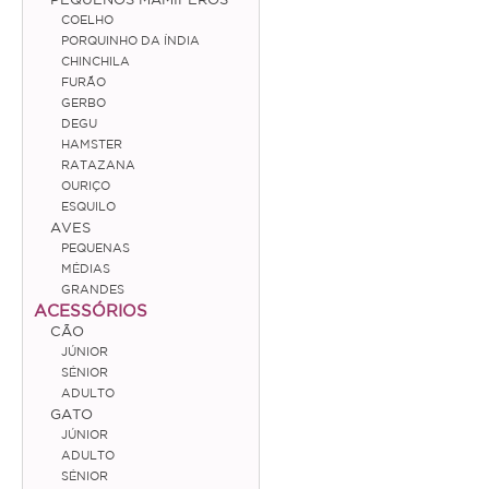
COELHO
Coelho
PORQUINHO DA ÍNDIA
CHINCHILA
Porquinho da Índia
FURÃO
GERBO
Chinchila
DEGU
HAMSTER
Furão
RATAZANA
OURIÇO
Gerbo
ESQUILO
AVES
Degu
PEQUENAS
Hamster
MÉDIAS
GRANDES
Ratazana
ACESSÓRIOS
CÃO
Ouriço
JÚNIOR
SÉNIOR
Esquilo
ADULTO
GATO
JÚNIOR
Aves
ADULTO
SÉNIOR
Pequenas