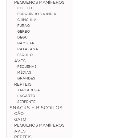
PEQUENOS MAMÍFEROS
COELHO
Médias
PORQUINHO DA ÍNDIA
CHINCHILA
Grandes
FURÃO
GERBO
Répteis
DEGU
HAMSTER
Tartaruga
RATAZANA
ESQUILO
Lagarto
AVES
PEQUENAS
Serpente
MÉDIAS
GRANDES
REPTEIS
ACESSÓRIOS
TARTARUGA
LAGARTO
Cão
SERPENTE
SNACKS E BISCOITOS
Júnior
CÃO
GATO
Adulto
PEQUENOS MAMÍFEROS
AVES
Sénior
RÉPTEIS