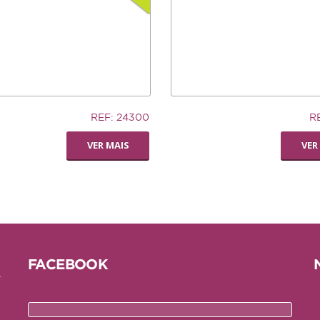
12,74€
REF: 24300
R
AUCER
LIVING WORLD -
VER MAIS
VER
RODA
DISPENSADORA DE
FENO
FACEBOOK
e