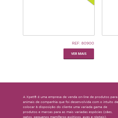
5,83€
7,02€
REF: 80900
LIVING WORLD -
SILLY S
VER MAIS
POLEIRO PEDI-
SMALL
PERCH
A Xpet® é uma empresa de venda on-line de produtos para
animais de companhia que foi desenvolvida com o intuito d
colocar à disposição do cliente uma variada gama de
produtos e marcas para as mais variadas espécies (cães,
gatos, pequenos mamíferos exóticos, aves e répteis).