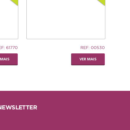
32,94€
EF: 61770
REF: 00530
TRONCO DE CUERO
 MAIS
VER MAIS
NEWSLETTER