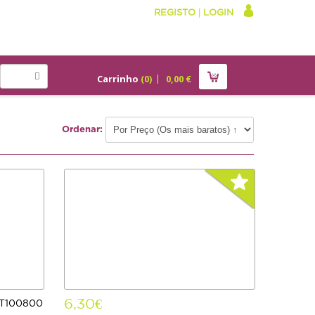
REGISTO
|
LOGIN
Carrinho
(
0
)
0,00
€
Ordenar:
6,30€
ET100800