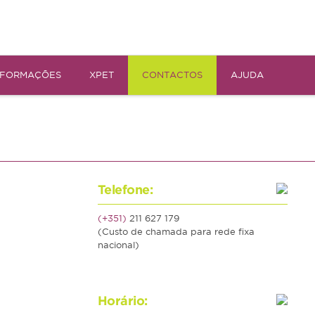
NFORMAÇÕES
XPET
CONTACTOS
AJUDA
Telefone:
(+351)
211 627 179
(Custo de chamada para rede fixa
nacional)
Horário: