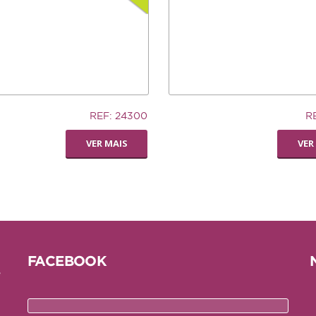
12,74€
REF: 24300
R
AUCER
LIVING WORLD -
VER MAIS
VER
RODA
DISPENSADORA DE
FENO
FACEBOOK
e