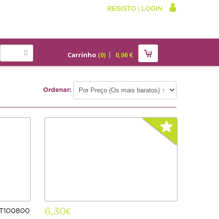
REGISTO
|
LOGIN
Carrinho
(
0
)
0,00
€
Ordenar:
6,30€
ET100800