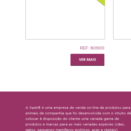
5,83€
7,02€
REF: 80900
LIVING WORLD -
SILLY S
VER MAIS
POLEIRO PEDI-
SMALL
PERCH
A Xpet® é uma empresa de venda on-line de produtos para
animais de companhia que foi desenvolvida com o intuito d
colocar à disposição do cliente uma variada gama de
produtos e marcas para as mais variadas espécies (cães,
gatos, pequenos mamíferos exóticos, aves e répteis).