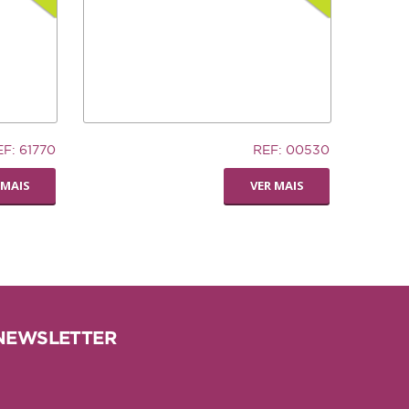
32,94€
EF: 61770
REF: 00530
TRONCO DE CUERO
 MAIS
VER MAIS
NEWSLETTER