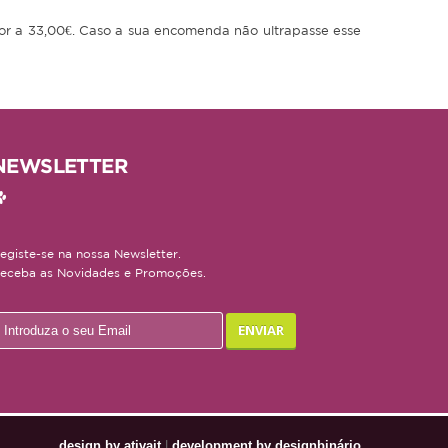
rior a 33,00€. Caso a sua encomenda não ultrapasse esse
NEWSLETTER
egiste-se na nossa Newsletter.
eceba as Novidades e Promoções.
design by ativait
|
development by designbinário