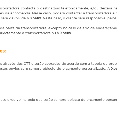
nsportadora contacta o destinatário telefonicamente, e/ou deixara n
io da encomenda. Nesse caso, poderá contactar a transportadora e
 será devolvida à
Xpet®
. Neste caso, o cliente será responsável pel
 da parte da transportadora, excepto no caso de erro de endereçam
directamente à transportadora ou à
Xpet®
.
es:
os através dos CTT e serão cobrados de acordo com a tabela de preç
stes envios será sempre objecto de orçamento personalizado. A
Xp
de peso e/ou volme pelo que serão sempre objecto de orçamento person