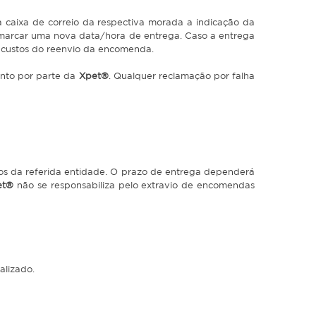
a caixa de correio da respectiva morada a indicação da
 marcar uma nova data/hora de entrega. Caso a entrega
os custos do reenvio da encomenda.
ento por parte da
Xpet®
. Qualquer reclamação por falha
os da referida entidade. O prazo de entrega dependerá
et®
não se responsabiliza pelo extravio de encomendas
alizado.