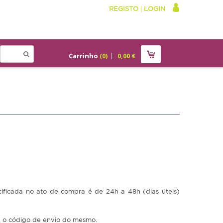
REGISTO
|
LOGIN
Carrinho
(
0
)
0,00
€
ficada no ato de compra é de 24h a 48h (dias úteis)
, o código de envio do mesmo.