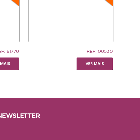
32,94€
EF: 61770
REF: 00530
TRONCO DE CUERO
 MAIS
VER MAIS
NEWSLETTER