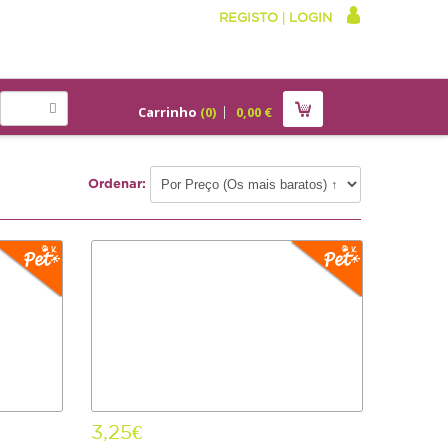
REGISTO
|
LOGIN
Carrinho
(
0
)
0,00
€
Ordenar:
3,25€