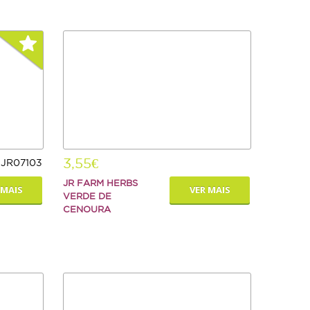
3,55€
 JR07103
JR FARM HERBS
 MAIS
VER MAIS
VERDE DE
CENOURA