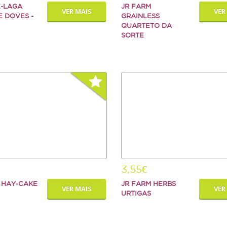
E-LAGA
JR FARM
VER MAIS
VER
E DOVES -
GRAINLESS
QUARTETO DA
SORTE
3,55€
 HAY-CAKE
JR FARM HERBS
VER MAIS
VER
URTIGAS