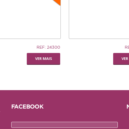
12,74€
REF: 24300
R
AUCER
LIVING WORLD -
VER MAIS
VER
RODA
DISPENSADORA DE
FENO
FACEBOOK
e