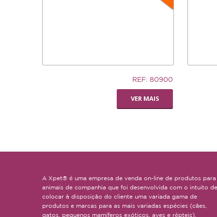
5,83€
7,02€
REF: 80900
LIVING WORLD -
SILLY S
VER MAIS
POLEIRO PEDI-
SMALL
PERCH
A Xpet® é uma empresa de venda on-line de produtos para
animais de companhia que foi desenvolvida com o intuito d
colocar à disposição do cliente uma variada gama de
produtos e marcas para as mais variadas espécies (cães,
gatos, pequenos mamíferos exóticos, aves e répteis).