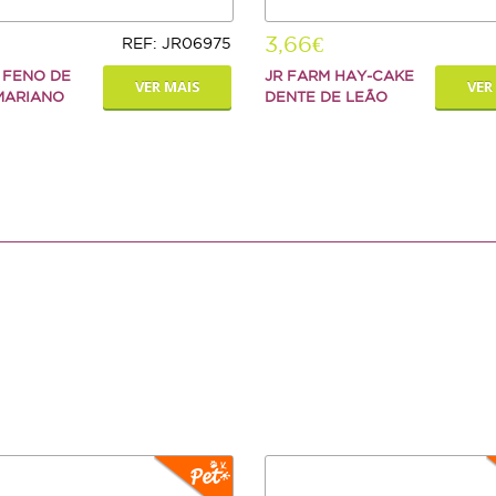
3,66€
REF: JR06975
 FENO DE
JR FARM HAY-CAKE
VER MAIS
VER
MARIANO
DENTE DE LEÃO