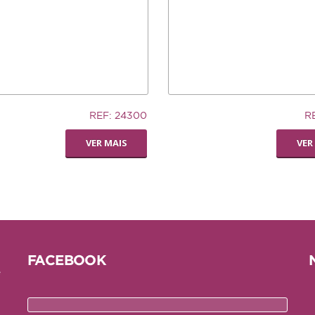
12,74€
REF: 24300
R
AUCER
LIVING WORLD -
VER MAIS
VER
RODA
DISPENSADORA DE
FENO
FACEBOOK
e