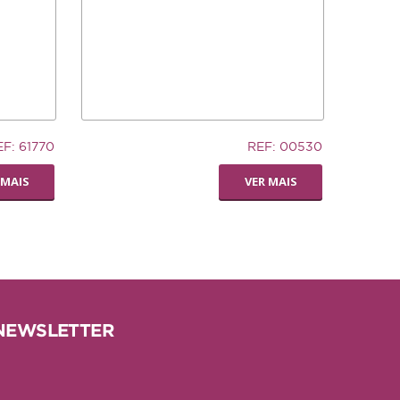
32,94€
EF: 61770
REF: 00530
TRONCO DE CUERO
 MAIS
VER MAIS
NEWSLETTER