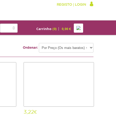
REGISTO
|
LOGIN
Carrinho
(
0
)
0,00
€
Ordenar:
3,22€