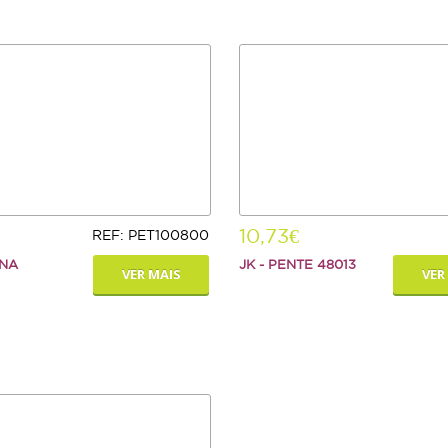
10,73€
REF: PET100800
INA
JK - PENTE 48013
VER MAIS
VER