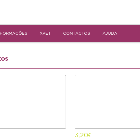
NFORMAÇÕES
XPET
CONTACTOS
AJUDA
tos
3,20€