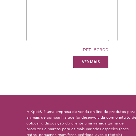
5,83€
7,02€
REF: 80900
LIVING WORLD -
SILLY S
VER MAIS
POLEIRO PEDI-
SMALL
PERCH
A Xpet® é uma empresa de venda on-line de produtos para
animais de companhia que foi desenvolvida com o intuito d
colocar à disposição do cliente uma variada gama de
produtos e marcas para as mais variadas espécies (cães,
gatos, pequenos mamíferos exóticos, aves e répteis).