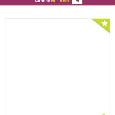
Carrinho
(
0
)
0,00
€
PRODUTOS
ALIMENTAÇÃO
Cão
Júnior
Adulto
Sénior
Gato
Júnior
Adulto
Sénior
Pequenos Mamíferos