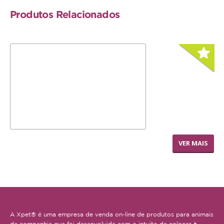
Serpente
Produtos Relacionados
SNACKS E BISCOITOS
Cão
Gato
Pequenos mamíferos
Aves
Répteis
VERSELE-LAGA NATURE
VER MAIS
SUPLEMENTOS
SNACK FRUITIES
Cão
Gato
Pequenos mamíferos
A Xpet® é uma empresa de venda on-line de produtos para animais
Aves
de companhia que foi desenvolvida com o intuito de colocar à