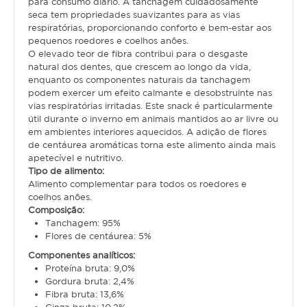
para consumo diário. A tanchagem cuidadosamente
seca tem propriedades suavizantes para as vias
respiratórias, proporcionando conforto e bem-estar aos
Gato
pequenos roedores e coelhos anões.
O elevado teor de fibra contribui para o desgaste
Júnior
natural dos dentes, que crescem ao longo da vida,
enquanto os componentes naturais da tanchagem
Adulto
podem exercer um efeito calmante e desobstruinte nas
vias respiratórias irritadas. Este snack é particularmente
Sénior
útil durante o inverno em animais mantidos ao ar livre ou
em ambientes interiores aquecidos. A adição de flores
Pequenos mamíferos
de centáurea aromáticas torna este alimento ainda mais
apetecível e nutritivo.
Coelho
Tipo de alimento:
Alimento complementar para todos os roedores e
Porquinho da Índia
coelhos anões.
Composição:
Chinchila
Tanchagem: 95%
Flores de centáurea: 5%
Furão
Componentes analíticos:
Gerbo
Proteína bruta: 9,0%
Gordura bruta: 2,4%
Degu
Fibra bruta: 13,6%