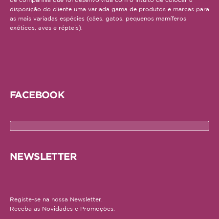
disposição do cliente uma variada gama de produtos e marcas para
Repteis
as mais variadas espécies (cães, gatos, pequenos mamíferos
exóticos, aves e répteis).
PROMOÇÕES
INFORMAÇÕES
COMO COMPRAR
FACEBOOK
FORMAS DE PAGAMENTO
TRANSPORTE
DEVOLUÇÕES
NEWSLETTER
XPET
QUEM SOMOS
Registe-se na nossa Newsletter.
Receba as Novidades e Promoções.
CONTACTOS