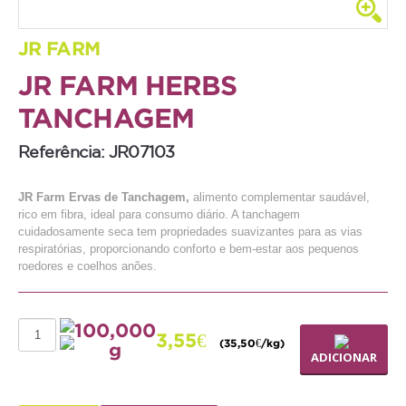
Coelho
JR FARM
Porquinho da Índia
JR FARM HERBS
Chinchila
TANCHAGEM
Furão
Referência: JR07103
Gerbo
Degu
JR Farm Ervas de Tanchagem,
alimento complementar saudável,
rico em fibra, ideal para consumo diário. A tanchagem
Hamster
cuidadosamente seca tem propriedades suavizantes para as vias
respiratórias, proporcionando conforto e bem-estar aos pequenos
Ratazana
roedores e coelhos anões.
Ouriço
Esquilo
100,000
3,55€
(35,50€/kg)
g
ADICIONAR
Aves
Pequenas