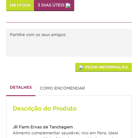
EM STOCK
3 DIAS ÚTEIS
Médias
Grandes
Partilhe com os seus amigos:
Répteis
Tartaruga
Lagarto
PEDIR INFORMAÇÃO
Serpente
DETALHES
COMO ENCOMENDAR
ACESSÓRIOS
Cão
Descrição do Produto
Júnior
Adulto
JR Farm
Ervas de Tanchagem
Alimento complementar saudável, rico em fibra, ideal
Sénior