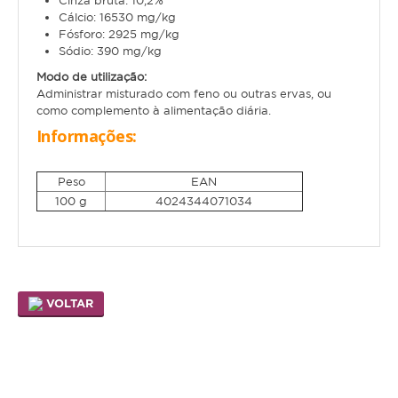
Cinza bruta: 10,2%
Hamster
Cálcio: 16530 mg/kg
Fósforo: 2925 mg/kg
Ratazana
Sódio: 390 mg/kg
Ouriço
Modo de utilização:
Administrar misturado com feno ou outras ervas, ou
Esquilo
como complemento à alimentação diária.
Informações:
Aves
Peso
EAN
Pequenas
100 g
4024344071034
Médias
Grandes
Repteis
VOLTAR
Tartaruga
Lagarto