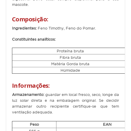
Hamster
mascote.
Ratazana
Composição:
Ouriço
Ingredientes:
Feno Timothy, Feno do Pomar.
Esquilo
Constituintes analíticos:
Aves
Proteína bruta
Fibra bruta
Pequenas
Matéria Gorda bruta
Húmidade
Médias
Grandes
Informações:
Armazenamento:
guardar em local fresco, seco, longe da
Repteis
luz solar direta e na embalagem original. Se decidir
armazenar outro recipiente certifique-se que tem
Tartaruga
ventilação adequada.
Lagarto
Peso
EAN