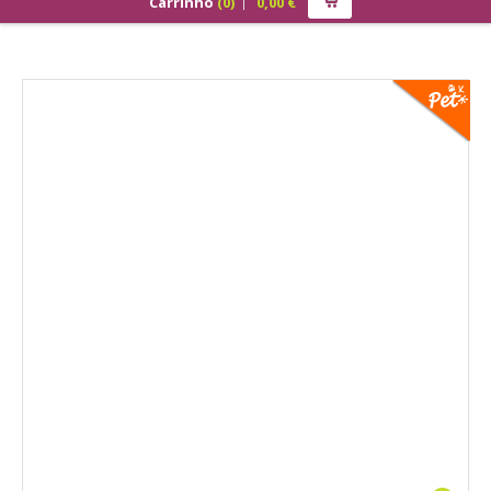
Carrinho
(
0
)
0,00
€
PRODUTOS
ALIMENTAÇÃO
Cão
Júnior
Adulto
Sénior
Gato
Júnior
Adulto
Sénior
Pequenos Mamíferos