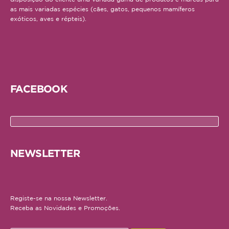
as mais variadas espécies (cães, gatos, pequenos mamíferos
Repteis
exóticos, aves e répteis).
PROMOÇÕES
INFORMAÇÕES
COMO COMPRAR
FACEBOOK
FORMAS DE PAGAMENTO
TRANSPORTE
NEWSLETTER
DEVOLUÇÕES
XPET
Registe-se na nossa Newsletter.
QUEM SOMOS
Receba as Novidades e Promoções.
CONTACTOS