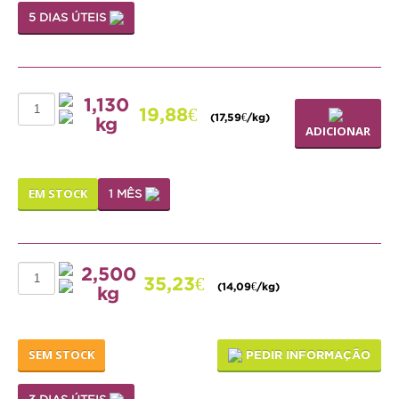
5 DIAS ÚTEIS
Médias
Grandes
1,130
Répteis
19,88€
(17,59€/kg)
kg
ADICIONAR
Tartaruga
Lagarto
EM STOCK
1 MÊS
Serpente
ACESSÓRIOS
2,500
35,23€
(14,09€/kg)
kg
Cão
Júnior
SEM STOCK
PEDIR INFORMAÇÃO
Adulto
Sénior