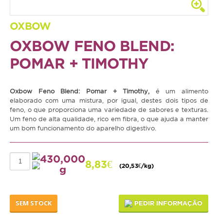
Coelho
OXBOW
Porquinho da Índia
OXBOW FENO BLEND:
Chinchila
POMAR + TIMOTHY
Furão
Gerbo
Oxbow Feno Blend: Pomar + Timothy,
é um alimento
elaborado com uma mistura, por igual, destes dois tipos de
Degu
feno, o que proporciona uma variedade de sabores e texturas.
Um feno de alta qualidade, rico em fibra, o que ajuda a manter
Hamster
um bom funcionamento do aparelho digestivo.
Ratazana
Ouriço
430,000
8,83€
(20,53€/kg)
g
Esquilo
Aves
SEM STOCK
PEDIR INFORMAÇÃO
Pequenas