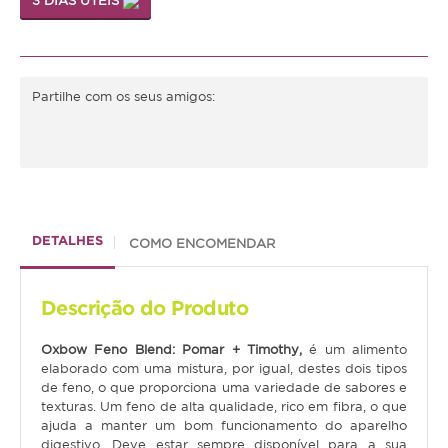
3 DIAS ÚTEIS
Gato
Júnior
Partilhe com os seus amigos:
Adulto
Sénior
Pequenos mamíferos
DETALHES
COMO ENCOMENDAR
Coelho
Porquinho da Índia
Descrição do Produto
Chinchila
Oxbow Feno Blend: Pomar + Timothy,
é um alimento
Furão
elaborado com uma mistura, por igual, destes dois tipos
de feno, o que proporciona uma variedade de sabores e
Gerbo
texturas. Um feno de alta qualidade, rico em fibra, o que
Degu
ajuda a manter um bom funcionamento do aparelho
digestivo. Deve estar sempre disponível para a sua