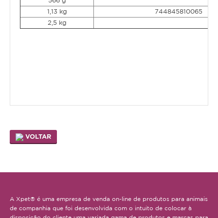
Serpente
566 g
1,13 kg
744845810065
2,5 kg
SNACKS E BISCOITOS
Cão
Gato
Pequenos mamíferos
Aves
Répteis
VOLTAR
SUPLEMENTOS
Cão
Gato
Pequenos mamíferos
A Xpet® é uma empresa de venda on-line de produtos para animais
de companhia que foi desenvolvida com o intuito de colocar à
Aves
disposição do cliente uma variada gama de produtos e marcas para