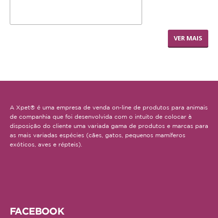
Repteis
JR FARM LIVING TÚNEL DE
PROMOÇÕES
VER MAIS
FENO GRANDE
INFORMAÇÕES
COMO COMPRAR
FORMAS DE PAGAMENTO
A Xpet® é uma empresa de venda on-line de produtos para animais
de companhia que foi desenvolvida com o intuito de colocar à
TRANSPORTE
disposição do cliente uma variada gama de produtos e marcas para
as mais variadas espécies (cães, gatos, pequenos mamíferos
exóticos, aves e répteis).
DEVOLUÇÕES
XPET
QUEM SOMOS
FACEBOOK
CONTACTOS