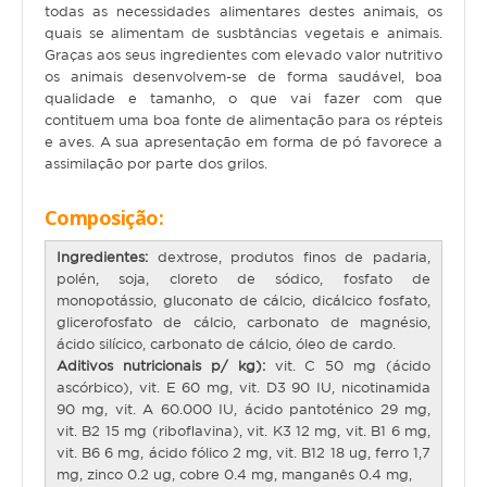
todas as necessidades alimentares destes animais, os
quais se alimentam de susbtâncias vegetais e animais.
Gato
Graças aos seus ingredientes com elevado valor nutritivo
os animais desenvolvem-se de forma saudável, boa
Júnior
qualidade e tamanho, o que vai fazer com que
contituem uma boa fonte de alimentação para os répteis
Adulto
e aves. A sua apresentação em forma de pó favorece a
assimilação por parte dos grilos.
Sénior
Composição
:
Pequenos mamíferos
Ingredientes:
dextrose, produtos finos de padaria,
Coelho
polén, soja, cloreto de sódico, fosfato de
monopotássio, gluconato de cálcio, dicálcico fosfato,
Porquinho da Índia
glicerofosfato de cálcio, carbonato de magnésio,
ácido silícico, carbonato de cálcio, óleo de cardo.
Chinchila
Aditivos nutricionais p/ kg):
vit. C 50 mg (ácido
Furão
ascórbico), vit. E 60 mg, vit. D3 90 IU, nicotinamida
90 mg, vit. A 60.000 IU, ácido pantoténico 29 mg,
Gerbo
vit. B2 15 mg (riboflavina), vit. K3 12 mg, vit. B1 6 mg,
vit. B6 6 mg, ácido fólico 2 mg, vit. B12 18 ug, ferro 1,7
Degu
mg, zinco 0.2 ug, cobre 0.4 mg, manganês 0.4 mg,