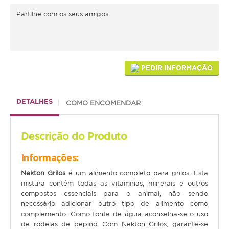
Partilhe com os seus amigos:
Médias
Grandes
Répteis
PEDIR INFORMAÇÃO
Tartaruga
Lagarto
DETALHES
COMO ENCOMENDAR
Serpente
Descrição do Produto
ACESSÓRIOS
Informações:
Cão
Nekton Grilos
é um alimento completo para grilos. Esta
mistura contém todas as vitaminas, minerais e outros
Júnior
compostos essenciais para o animal, não sendo
necessário adicionar outro tipo de alimento como
Adulto
complemento. Como fonte de água aconselha-se o uso
de rodelas de pepino. Com Nekton Grilos, garante-se
Sénior