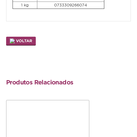
Serpente
1 kg
0733309266074
SNACKS E BISCOITOS
Cão
Gato
VOLTAR
Pequenos mamíferos
Aves
Répteis
Produtos Relacionados
SUPLEMENTOS
Cão
Gato
Pequenos mamíferos
Aves