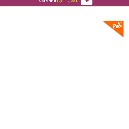
Carrinho
(
0
)
0,00
€
PRODUTOS
ALIMENTAÇÃO
Cão
Júnior
Adulto
Sénior
Gato
Júnior
Adulto
Sénior
Pequenos Mamíferos