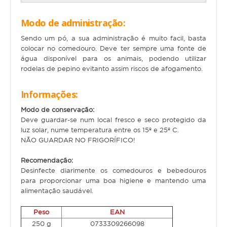
Hamster
Modo de administração:
Ratazana
Sendo um pó, a sua administração é muito facil, basta
Ouriço
colocar no comedouro. Deve ter sempre uma fonte de
água disponível para os animais, podendo utilizar
Esquilo
rodelas de pepino evitanto assim riscos de afogamento.
Aves
Informações:
Pequenas
Modo de conservação:
Deve guardar-se num local fresco e seco protegido da
Médias
luz solar, nume temperatura entre os 15º e 25º C.
NÃO GUARDAR NO FRIGORÍFICO!
Grandes
Recomendação:
Repteis
Desinfecte diarimente os comedouros e bebedouros
para proporcionar uma boa higiene e mantendo uma
Tartaruga
alimentação saudável.
Lagarto
Peso
EAN
250 g
0733309266098