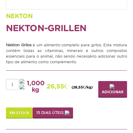
Coelho
NEKTON
Porquinho da Índia
NEKTON-GRILLEN
Chinchila
Furão
Nekton Grilos
é um alimento completo para grilos. Esta mistura
contém todas as vitaminas, minerais e outros compostos
Gerbo
essenciais para o animal, não sendo necessário adicionar outro
tipo de alimento como complemento.
Degu
Hamster
1,000
Ratazana
26,55€
(26,55€/kg)
kg
ADICIONAR
Ouriço
Esquilo
EM STOCK
15 DIAS ÚTEIS
Aves
Pequenas