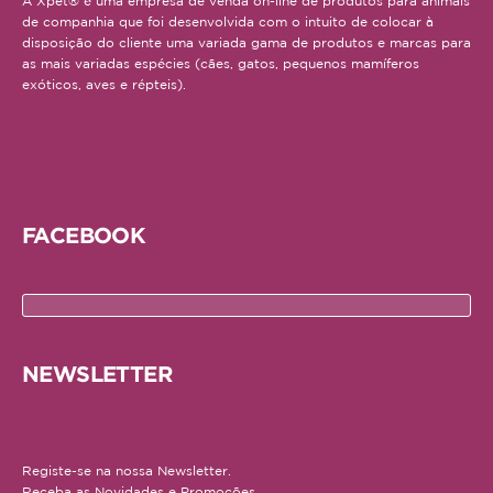
A Xpet® é uma empresa de venda on-line de produtos para animais
de companhia que foi desenvolvida com o intuito de colocar à
Médias
disposição do cliente uma variada gama de produtos e marcas para
as mais variadas espécies (cães, gatos, pequenos mamíferos
Grandes
exóticos, aves e répteis).
Répteis
Tartaruga
Lagarto
FACEBOOK
Serpente
ACESSÓRIOS
Cão
NEWSLETTER
Júnior
Adulto
Registe-se na nossa Newsletter.
Sénior
Receba as Novidades e Promoções.