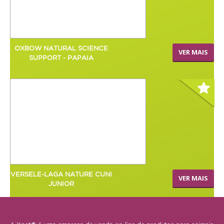
Coelho
Porquinho da Índia
OXBOW NATURAL SCIENCE
Chinchila
VER MAIS
SUPPORT - PAPAIA
Furão
Gerbo
Degu
Hamster
Ratazana
Ouriço
VERSELE-LAGA NATURE CUNI
Esquilo
VER MAIS
JUNIOR
Aves
Pequenas