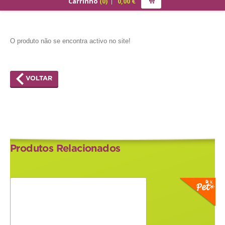
Carrinho
(
0
)
0,00
€
PRODUTOS
ALIMENTAÇÃO
O produto não se encontra activo no site!
Cão
Júnior
VOLTAR
Adulto
Sénior
Gato
Produtos Relacionados
Júnior
Adulto
Sénior
Pequenos Mamíferos