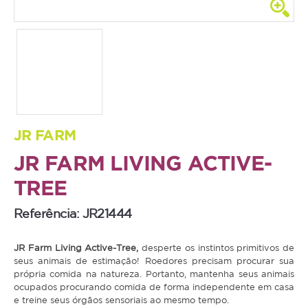
Coelho
Porquinho da Índia
Chinchila
Furão
Gerbo
JR FARM
Degu
JR FARM LIVING ACTIVE-
Hamster
TREE
Ratazana
Referência: JR21444
Ouriço
Esquilo
JR Farm Living Active-Tree,
desperte os instintos primitivos de
seus animais de estimação! Roedores precisam procurar sua
própria comida na natureza. Portanto, mantenha seus animais
Aves
ocupados procurando comida de forma independente em casa
e treine seus órgãos sensoriais ao mesmo tempo.
Pequenas