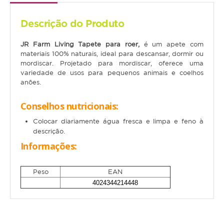
Gato
Descrição do Produto
Júnior
JR Farm Living Tapete para roer,
é um apete com
materiais 100% naturais, ideal para descansar, dormir ou
Adulto
mordiscar. Projetado para mordiscar, oferece uma
variedade de usos para pequenos animais e coelhos
Sénior
anões.
Pequenos mamíferos
Conselhos nutricionais:
Colocar diariamente água fresca e limpa e feno à
Coelho
descrição.
Porquinho da Índia
Informações:
Chinchila
Peso
EAN
Furão
4024344214448
Gerbo
Degu