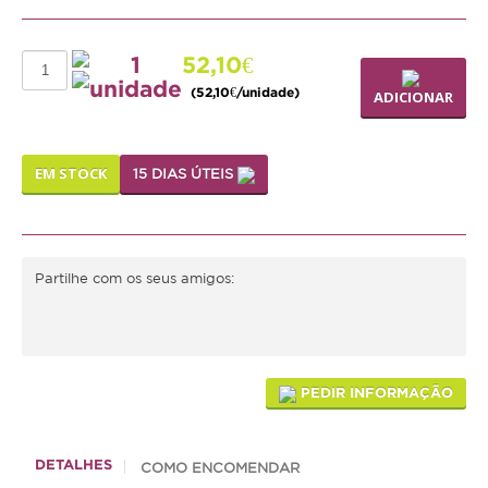
Médias
1
52,10€
Grandes
unidade
(52,10€/unidade)
ADICIONAR
Répteis
EM STOCK
Tartaruga
15 DIAS ÚTEIS
Lagarto
Serpente
Partilhe com os seus amigos:
ACESSÓRIOS
Cão
PEDIR INFORMAÇÃO
Júnior
Adulto
DETALHES
COMO ENCOMENDAR
Sénior