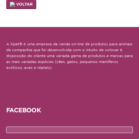
Hamster
VOLTAR
Ratazana
Ouriço
Esquilo
A Xpet® é uma empresa de venda on-line de produtos para animais
de companhia que foi desenvolvida com o intuito de colocar à
Aves
disposição do cliente uma variada gama de produtos e marcas para
as mais variadas espécies (cães, gatos, pequenos mamíferos
Pequenas
exóticos, aves e répteis).
Médias
Grandes
Repteis
FACEBOOK
Tartaruga
Lagarto