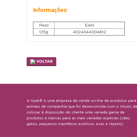
Informações:
Peso
EAN
125g
4024344004612
VOLTAR
A Xpet® é uma empresa de venda on-line de produtos para
animais de companhia que foi desenvolvida com o intuito d
colocar à disposição do cliente uma variada gama de
produtos e marcas para as mais variadas espécies (cães,
gatos, pequenos mamíferos exóticos, aves e répteis).