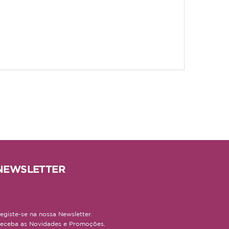
NEWSLETTER
egiste-se na nossa Newsletter.
eceba as Novidades e Promoções.