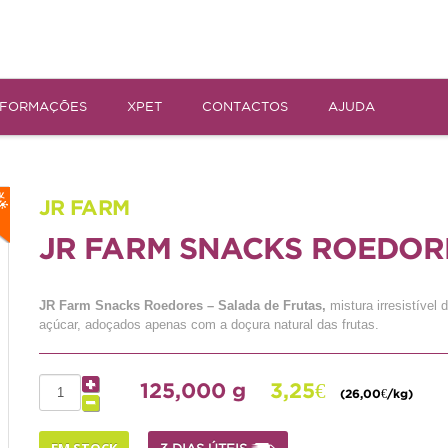
NFORMAÇÕES
XPET
CONTACTOS
AJUDA
JR FARM
JR FARM SNACKS ROEDOR
JR Farm Snacks Roedores – Salada de Frutas,
mistura irresistível
açúcar, adoçados apenas com a doçura natural das frutas.
125,000 g
3,25€
(26,00€/kg)
EM STOCK