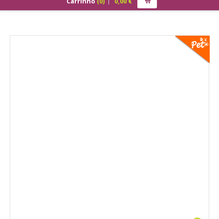
Carrinho
(
0
)
0,00
€
PRODUTOS
ALIMENTAÇÃO
Cão
Júnior
Adulto
Sénior
Gato
Júnior
Adulto
Sénior
Pequenos Mamíferos