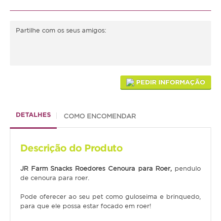
Médias
Partilhe com os seus amigos:
Grandes
Répteis
Tartaruga
PEDIR INFORMAÇÃO
Lagarto
Serpente
DETALHES
COMO ENCOMENDAR
ACESSÓRIOS
Descrição do Produto
Cão
JR Farm Snacks Roedores Cenoura para Roer,
pendulo
de cenoura para roer.
Júnior
Pode oferecer ao seu pet como guloseima e brinquedo,
Adulto
para que ele possa estar focado em roer!
Sénior