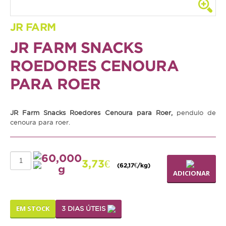
Coelho
JR FARM
Porquinho da Índia
JR FARM SNACKS
Chinchila
ROEDORES CENOURA
Furão
PARA ROER
Gerbo
Degu
JR Farm Snacks Roedores Cenoura para Roer,
pendulo de
cenoura para roer.
Hamster
Ratazana
60,000
Ouriço
3,73€
(62,17€/kg)
g
ADICIONAR
Esquilo
Aves
EM STOCK
3 DIAS ÚTEIS
Pequenas