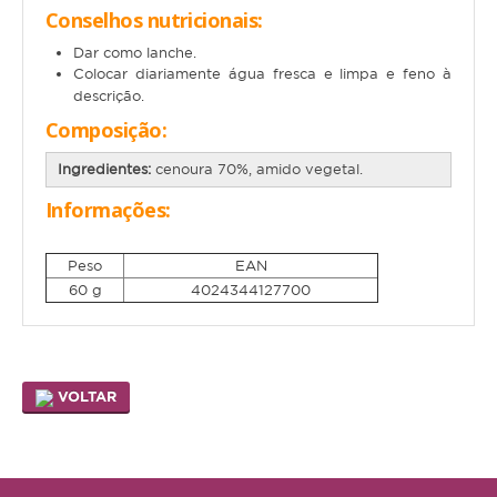
Conselhos nutricionais:
Gato
Dar como lanche.
Colocar diariamente água fresca e limpa e feno à
Júnior
descrição.
Composição
:
Adulto
Ingredientes:
cenoura 70%, amido vegetal.
Sénior
Informações:
Pequenos mamíferos
Peso
EAN
Coelho
60 g
4024344127700
Porquinho da Índia
Chinchila
Furão
VOLTAR
Gerbo
Degu