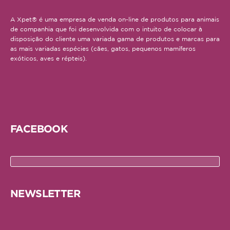
Hamster
A Xpet® é uma empresa de venda on-line de produtos para animais
Ratazana
de companhia que foi desenvolvida com o intuito de colocar à
disposição do cliente uma variada gama de produtos e marcas para
Ouriço
as mais variadas espécies (cães, gatos, pequenos mamíferos
exóticos, aves e répteis).
Esquilo
Aves
Pequenas
FACEBOOK
Médias
Grandes
Repteis
NEWSLETTER
Tartaruga
Lagarto