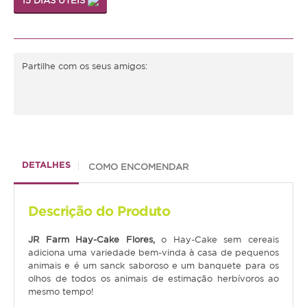
15 DIAS ÚTEIS
Médias
Grandes
Partilhe com os seus amigos:
Répteis
Tartaruga
Lagarto
Serpente
DETALHES
COMO ENCOMENDAR
ACESSÓRIOS
Descrição do Produto
Cão
JR Farm Hay-Cake Flores,
o Hay-Cake sem cereais
Júnior
adiciona uma variedade bem-vinda à casa de pequenos
animais e é um sanck saboroso e um banquete para os
Adulto
olhos de todos os animais de estimação herbívoros ao
mesmo tempo!
Sénior