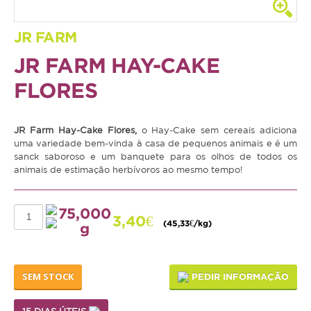
Coelho
JR FARM
Porquinho da Índia
JR FARM HAY-CAKE
Chinchila
FLORES
Furão
Gerbo
JR Farm Hay-Cake Flores,
o Hay-Cake sem cereais adiciona
uma variedade bem-vinda à casa de pequenos animais e é um
Degu
sanck saboroso e um banquete para os olhos de todos os
animais de estimação herbívoros ao mesmo tempo!
Hamster
Ratazana
75,000
3,40€
Ouriço
(45,33€/kg)
g
Esquilo
SEM STOCK
PEDIR INFORMAÇÃO
Aves
Pequenas