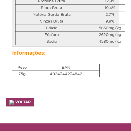
Proteína Bruta
12,9%
Hamster
Fibra Bruta
19,4%
Ratazana
Matéria Gorda Bruta
2,7%
Cinzas Bruta
9,9%
Ouriço
Cálcio
5830mg/kg
Fósforo
2620mg/kg
Esquilo
Sódio
4580mg/kg
Aves
Informações:
Pequenas
Peso
EAN
Médias
75g
4024344234842
Grandes
Repteis
VOLTAR
Tartaruga
Lagarto