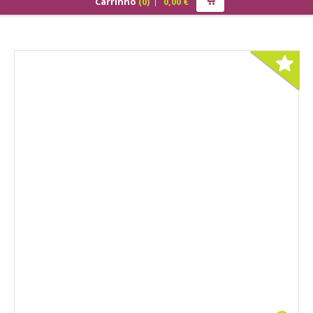
Carrinho
(
0
)
0,00
€
PRODUTOS
ALIMENTAÇÃO
Cão
Júnior
Adulto
Sénior
Gato
Júnior
Adulto
Sénior
Pequenos Mamíferos