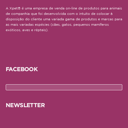
Serpente
A Xpet® é uma empresa de venda on-line de produtos para animais
de companhia que foi desenvolvida com o intuito de colocar à
SNACKS E BISCOITOS
disposição do cliente uma variada gama de produtos e marcas para
as mais variadas espécies (cães, gatos, pequenos mamíferos
Cão
exóticos, aves e répteis).
Gato
Pequenos mamíferos
Aves
FACEBOOK
Répteis
SUPLEMENTOS
Cão
NEWSLETTER
Gato
Pequenos mamíferos
Aves