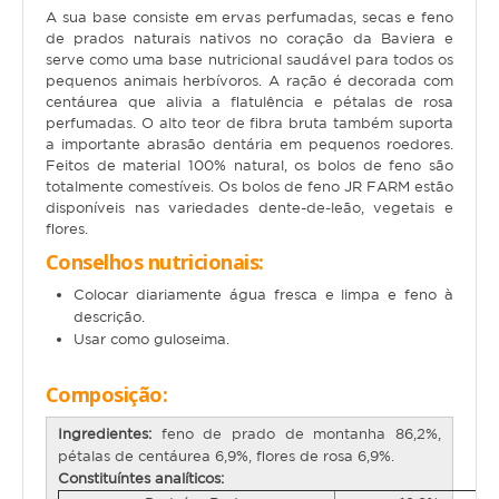
A sua base consiste em ervas perfumadas, secas e feno
de prados naturais nativos no coração da Baviera e
Gato
serve como uma base nutricional saudável para todos os
pequenos animais herbívoros. A ração é decorada com
Júnior
centáurea que alivia a flatulência e pétalas de rosa
perfumadas. O alto teor de fibra bruta também suporta
Adulto
a importante abrasão dentária em pequenos roedores.
Feitos de material 100% natural, os bolos de feno são
Sénior
totalmente comestíveis. Os bolos de feno JR FARM estão
disponíveis nas variedades dente-de-leão, vegetais e
Pequenos mamíferos
flores.
Conselhos nutricionais:
Coelho
Colocar diariamente água fresca e limpa e feno à
Porquinho da Índia
descrição.
Usar como guloseima.
Chinchila
Composição
:
Furão
Gerbo
Ingredientes:
feno de prado de montanha 86,2%,
pétalas de centáurea 6,9%, flores de rosa 6,9%.
Degu
Constituíntes analíticos: