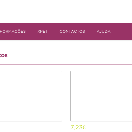
NFORMAÇÕES
XPET
CONTACTOS
AJUDA
tos
7,23€