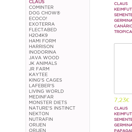
CLAUS
CLAUS
COMINTER
KEIMFUT
DOG CHOW®
SEMENT
ECOCO!
GERMIN
EXOTERRA
CANÁRIO
FLECTABED
TROPICA
H2O4K9
HAMI FORM
HARRISON
INODORINA
JAVA WOOD
JK ANIMALS
JR FARM
KAYTEE
KING'S CAGES
LAFEBER'S
LIVING WORLD
MEDINFAR
7,23€
MONSTER DIETS
NATURE'S INSTINCT
CLAUS
NEKTON
KEIMFUT
NUTRAFIN
SEMENT
ORIJEN
GERMIN
ORIJEN
PAPAGA