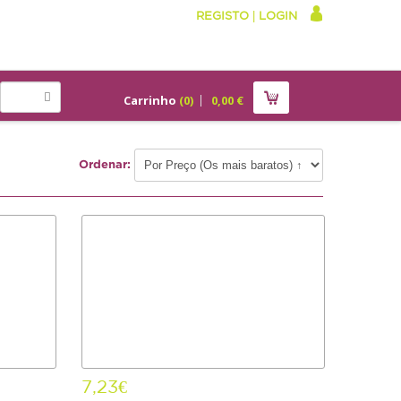
REGISTO
|
LOGIN
Carrinho
(
0
)
0,00
€
Ordenar:
7,23€