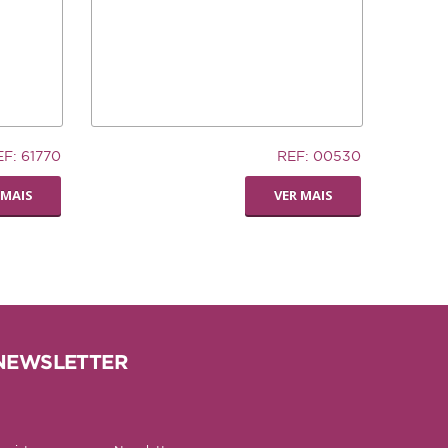
32,94€
EF: 61770
REF: 00530
TRONCO DE CUERO
 MAIS
VER MAIS
NEWSLETTER