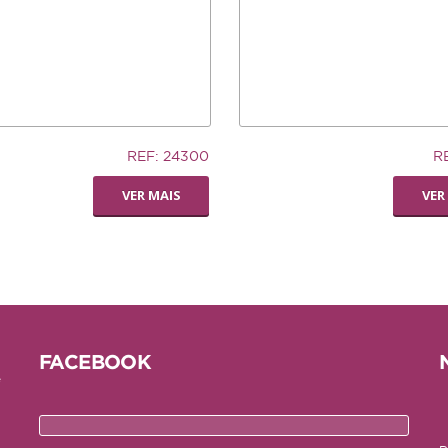
12,74€
REF: 24300
R
AUCER
LIVING WORLD -
VER MAIS
VER
RODA
DISPENSADORA DE
FENO
FACEBOOK
e