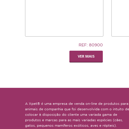
5,83€
7,02€
REF: 80900
LIVING WORLD -
SILLY S
VER MAIS
POLEIRO PEDI-
SMALL
PERCH
A Xpet® é uma empresa de venda on-line de produtos para
animais de companhia que foi desenvolvida com o intuito d
colocar à disposição do cliente uma variada gama de
produtos e marcas para as mais variadas espécies (cães,
gatos, pequenos mamíferos exóticos, aves e répteis).