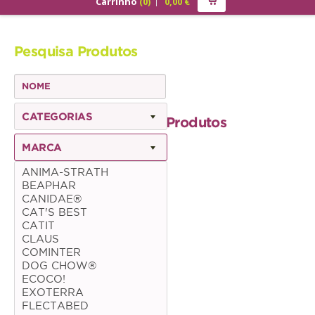
Carrinho
(
0
)
0,00
€
PRODUTOS
Pesquisa Produtos
ALIMENTAÇÃO
Cão
Júnior
CATEGORIAS
Produtos
Adulto
MARCA
Sénior
ANIMA-STRATH
BEAPHAR
Gato
CANIDAE®
CAT'S BEST
Júnior
CATIT
CLAUS
Adulto
COMINTER
DOG CHOW®
Sénior
ECOCO!
EXOTERRA
FLECTABED
Pequenos Mamíferos