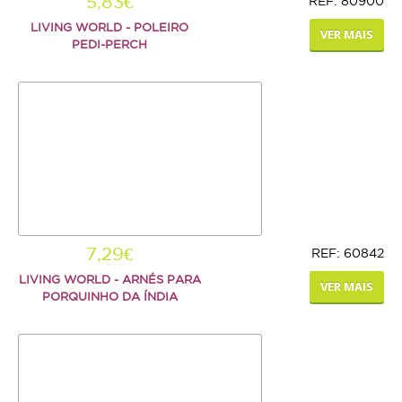
5,83€
REF: 80900
LIVING WORLD - POLEIRO
AJUDA
VER MAIS
PEDI-PERCH
ENTREGAS E ENCOMENDAS
FORMAS DE PAGAMENTO
POLÍTICA DE PRIVACIDADE
7,29€
REF: 60842
LIVING WORLD - ARNÉS PARA
VER MAIS
PORQUINHO DA ÍNDIA