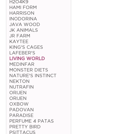
H2O4K9
HAMI FORM
Coelho
HARRISON
INODORINA
Porquinho da Índia
JAVA WOOD
JK ANIMALS
Chinchila
JR FARM
Furão
KAYTEE
KING'S CAGES
Gerbo
LAFEBER'S
LIVING WORLD
Degu
MEDINFAR
MONSTER DIETS
Hamster
NATURE'S INSTINCT
NEKTON
Ratazana
NUTRAFIN
ORIJEN
Ouriço
ORIJEN
OXBOW
Esquilo
PADOVAN
PARADISE
PERFUME 4 PATAS
Aves
PRETTY BIRD
PSITTACUS
Pequenas