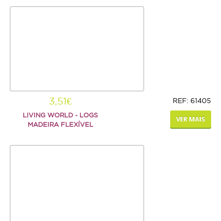
Hamster
Ratazana
Ouriço
Esquilo
Aves
3,51€
REF: 61405
Pequenas
LIVING WORLD - LOGS
VER MAIS
Médias
MADEIRA FLEXÍVEL
Grandes
Repteis
Tartaruga
Lagarto