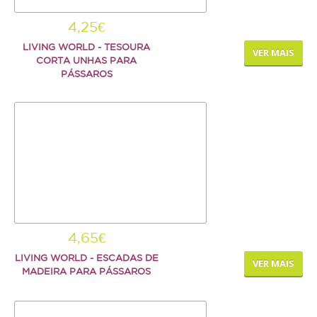
Serpente
4,25€
SNACKS E BISCOITOS
LIVING WORLD - TESOURA
VER MAIS
CORTA UNHAS PARA
Cão
PÁSSAROS
Gato
Pequenos mamíferos
Aves
Répteis
SUPLEMENTOS
Cão
4,65€
LIVING WORLD - ESCADAS DE
Gato
VER MAIS
MADEIRA PARA PÁSSAROS
Pequenos mamíferos
Aves