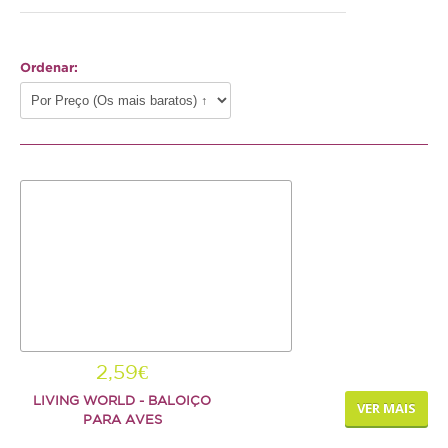
Gato
Ordenar:
Júnior
Adulto
Sénior
Pequenos mamíferos
Coelho
Porquinho da Índia
Chinchila
Furão
2,59€
Gerbo
LIVING WORLD - BALOIÇO
VER MAIS
PARA AVES
Degu