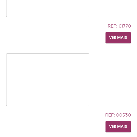
12,74€
REF: 61770
LIVING WORLD - RODA
VER MAIS
DISPENSADORA DE FENO
32,94€
REF: 00530
TRONCO DE CUERO
VER MAIS