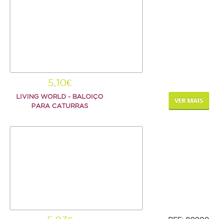
Repteis
PROMOÇÕES
INFORMAÇÕES
COMO COMPRAR
5,10€
LIVING WORLD - BALOIÇO
VER MAIS
FORMAS DE PAGAMENTO
PARA CATURRAS
TRANSPORTE
DEVOLUÇÕES
XPET
QUEM SOMOS
CONTACTOS