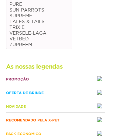
PURE
SUN PARROTS
Médias
SUPREME
Grandes
TALES & TAILS
TRIXIE
VERSELE-LAGA
Répteis
VETBED
ZUPREEM
Tartaruga
Lagarto
As nossas legendas
Serpente
PROMOÇÃO
ACESSÓRIOS
OFERTA DE BRINDE
Cão
NOVIDADE
Júnior
RECOMENDADO PELA X-PET
Adulto
Sénior
PACK ECONÓMICO