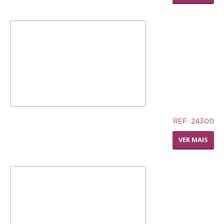
7,02€
REF: 24300
SILLY SAUCER SMALL
VER MAIS