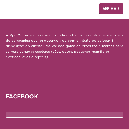
TRONCO DE CUERO
VER MAIS
AJUDA
ENTREGAS E ENCOMENDAS
A Xpet® é uma empresa de venda on-line de produtos para animais
FORMAS DE PAGAMENTO
de companhia que foi desenvolvida com o intuito de colocar à
disposição do cliente uma variada gama de produtos e marcas para
POLÍTICA DE PRIVACIDADE
as mais variadas espécies (cães, gatos, pequenos mamíferos
exóticos, aves e répteis).
FACEBOOK