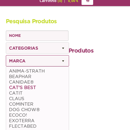
Carrinho
(
0
)
0,00
€
PRODUTOS
Pesquisa Produtos
ALIMENTAÇÃO
Cão
Júnior
CATEGORIAS
Produtos
Adulto
MARCA
Sénior
ANIMA-STRATH
BEAPHAR
Gato
CANIDAE®
CAT'S BEST
Júnior
CATIT
CLAUS
Adulto
COMINTER
DOG CHOW®
Sénior
ECOCO!
EXOTERRA
FLECTABED
Pequenos Mamíferos