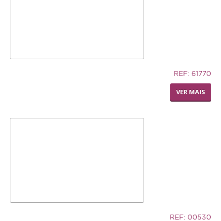
Repteis
PROMOÇÕES
INFORMAÇÕES
12,74€
REF: 61770
COMO COMPRAR
LIVING WORLD - RODA
VER MAIS
DISPENSADORA DE FENO
FORMAS DE PAGAMENTO
TRANSPORTE
DEVOLUÇÕES
XPET
QUEM SOMOS
CONTACTOS
32,94€
REF: 00530