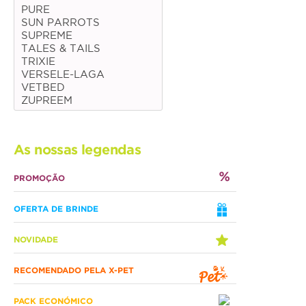
PURE
SUN PARROTS
Médias
SUPREME
Grandes
TALES & TAILS
TRIXIE
VERSELE-LAGA
Répteis
VETBED
ZUPREEM
Tartaruga
Lagarto
As nossas legendas
Serpente
PROMOÇÃO
ACESSÓRIOS
OFERTA DE BRINDE
Cão
NOVIDADE
Júnior
RECOMENDADO PELA X-PET
Adulto
Sénior
PACK ECONÓMICO