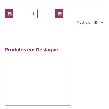
Hamster
Ratazana
1
Ouriço
Mostrar:
Esquilo
Aves
Produtos em Destaque
Pequenas
Médias
Grandes
Repteis
Tartaruga
Lagarto