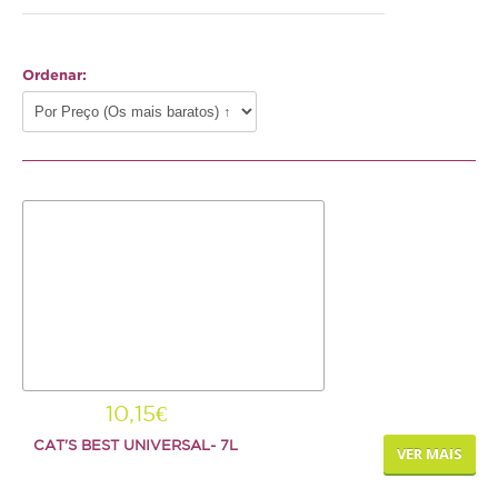
Gato
Ordenar:
Júnior
Adulto
Sénior
Pequenos mamíferos
Coelho
Porquinho da Índia
Chinchila
Furão
10,15€
Gerbo
CAT'S BEST UNIVERSAL- 7L
VER MAIS
Degu