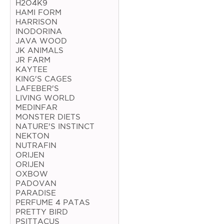
H2O4K9
HAMI FORM
Coelho
HARRISON
INODORINA
Porquinho da Índia
JAVA WOOD
JK ANIMALS
Chinchila
JR FARM
Furão
KAYTEE
KING'S CAGES
Gerbo
LAFEBER'S
LIVING WORLD
Degu
MEDINFAR
MONSTER DIETS
Hamster
NATURE'S INSTINCT
NEKTON
Ratazana
NUTRAFIN
ORIJEN
Ouriço
ORIJEN
OXBOW
Esquilo
PADOVAN
PARADISE
PERFUME 4 PATAS
Aves
PRETTY BIRD
PSITTACUS
Pequenas