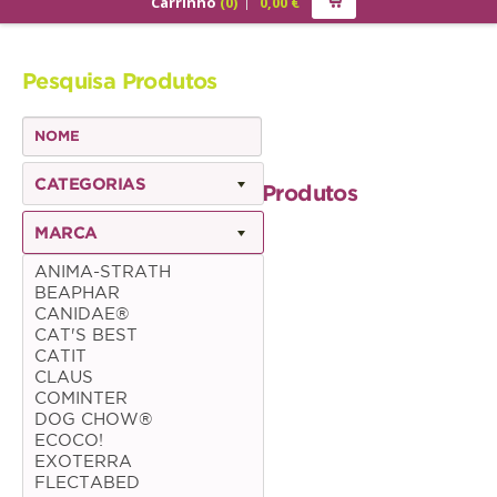
Carrinho
(
0
)
0,00
€
PRODUTOS
Pesquisa Produtos
ALIMENTAÇÃO
Cão
Júnior
CATEGORIAS
Produtos
Adulto
MARCA
Sénior
ANIMA-STRATH
BEAPHAR
Gato
CANIDAE®
CAT'S BEST
Júnior
CATIT
CLAUS
Adulto
COMINTER
DOG CHOW®
Sénior
ECOCO!
EXOTERRA
FLECTABED
Pequenos Mamíferos