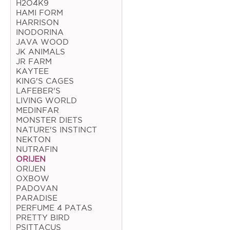
H2O4K9
HAMI FORM
Coelho
HARRISON
INODORINA
Porquinho da Índia
JAVA WOOD
JK ANIMALS
Chinchila
JR FARM
Furão
KAYTEE
KING'S CAGES
Gerbo
LAFEBER'S
LIVING WORLD
Degu
MEDINFAR
MONSTER DIETS
Hamster
NATURE'S INSTINCT
NEKTON
Ratazana
NUTRAFIN
ORIJEN
Ouriço
ORIJEN
OXBOW
Esquilo
PADOVAN
PARADISE
PERFUME 4 PATAS
Aves
PRETTY BIRD
PSITTACUS
Pequenas