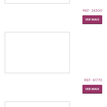
Serpente
7,02€
REF: 24300
SNACKS E BISCOITOS
SILLY SAUCER SMALL
VER MAIS
Cão
Gato
Pequenos mamíferos
Aves
Répteis
SUPLEMENTOS
Cão
12,74€
REF: 61770
LIVING WORLD - RODA
Gato
VER MAIS
DISPENSADORA DE FENO
Pequenos mamíferos
Aves