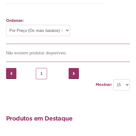
Gato
Ordenar:
Júnior
Adulto
Sénior
Não existem produtos disponíveis.
Pequenos mamíferos
1
Coelho
Mostrar:
Porquinho da Índia
Chinchila
Furão
Produtos em Destaque
Gerbo
Degu