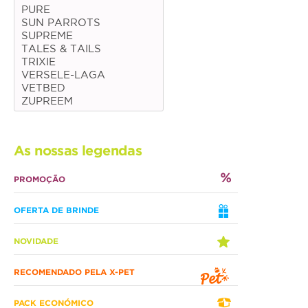
PURE
SUN PARROTS
Médias
SUPREME
Grandes
TALES & TAILS
TRIXIE
VERSELE-LAGA
Répteis
VETBED
ZUPREEM
Tartaruga
Lagarto
As nossas legendas
Serpente
PROMOÇÃO
ACESSÓRIOS
OFERTA DE BRINDE
Cão
NOVIDADE
Júnior
RECOMENDADO PELA X-PET
Adulto
Sénior
PACK ECONÓMICO