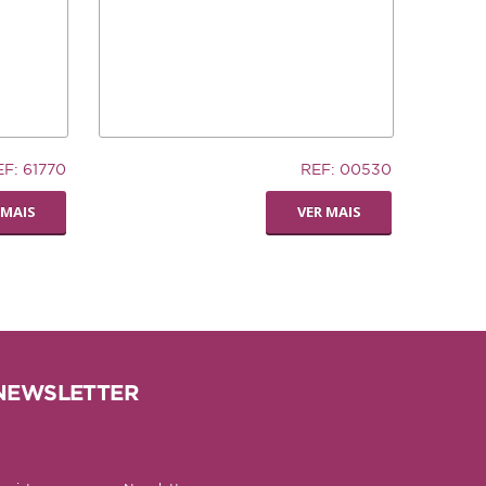
32,94€
EF: 61770
REF: 00530
TRONCO DE CUERO
 MAIS
VER MAIS
NEWSLETTER