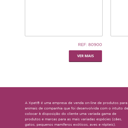
5,83€
7,02€
REF: 80900
LIVING WORLD -
SILLY S
VER MAIS
POLEIRO PEDI-
SMALL
PERCH
A Xpet® é uma empresa de venda on-line de produtos para
animais de companhia que foi desenvolvida com o intuito d
colocar à disposição do cliente uma variada gama de
produtos e marcas para as mais variadas espécies (cães,
gatos, pequenos mamíferos exóticos, aves e répteis).