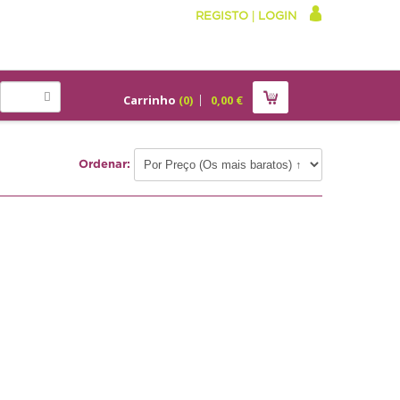
REGISTO
|
LOGIN
Carrinho
(
0
)
0,00
€
Ordenar: