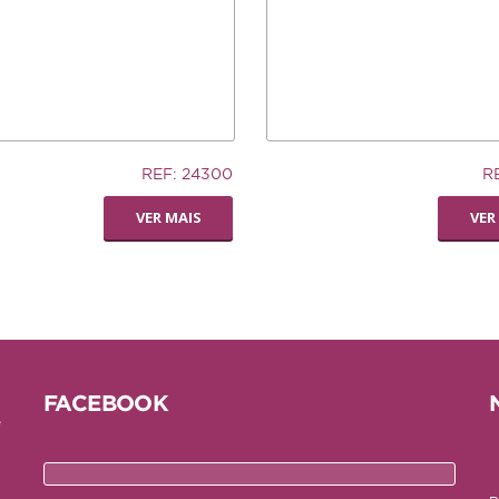
12,74€
REF: 24300
R
AUCER
LIVING WORLD -
VER MAIS
VER
RODA
DISPENSADORA DE
FENO
FACEBOOK
e